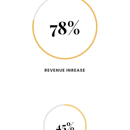
78
%
REVENUE INREASE
45
%